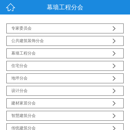

幕墙工程分会

专家委员会

公共建筑装饰分会

幕墙工程分会

住宅分会

地坪分会

设计分会

建材家居分会

智慧建筑分会

传统建筑分会