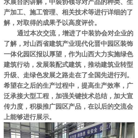
水展台
的
讲解
，
中裝协
领导对产品的种类、生
产加工、施工管理、相关技术等进行
详细的了
解
，对取得的成果予以
高度评价
。
通过本次交流，增进了
中装
协会对企业的
了解，对山西省建筑产业现代化晋中园区装饰
一体化园区报以厚望，
作为
山西大力实施绿色
建筑行动，发展装配式建筑，推动建筑业转型
升级、走绿色发展之路
走在了全国先进行列
。
希望在之后的生产过程中，提高生产效率，广
泛承接大型工程，加强关键技术总结，加大宣
传力度，积极推广园区产品，在以后的交流会
上能够进行展示。