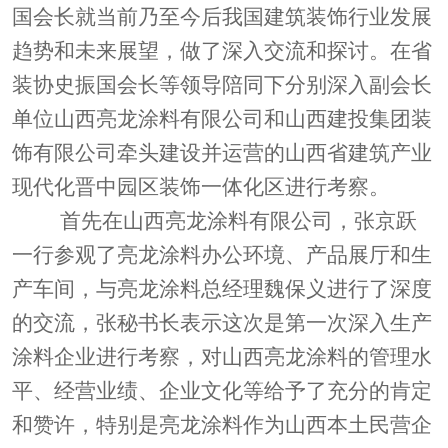
国会长就当前乃至今后我国建筑装饰行业发展
趋势和未来
展望，
做了深入交流和探讨。在省
装协史振国会长等领导陪同下分别
深入
副会长
单位山西亮龙涂料有限公司
和
山西建投集团装
饰有限公司
牵头建设并运营的
山西省建筑产业
现代化晋中园区装饰一体化区
进行
考察。
首先在山西亮
龙涂料有限公司
，
张京
跃
一行参观了亮龙涂料办公环境、产品展厅和生
产车间，与
亮龙涂料总经理魏保义进行了深度
的交流，
张秘书长表示这次是第一次深入
生产
涂料
企业进行考察，对
山西亮龙涂料
的管理水
平、经营业绩、企业文化等给予了充分的肯定
和赞许，特别是
亮龙涂料作为山西本土民营企