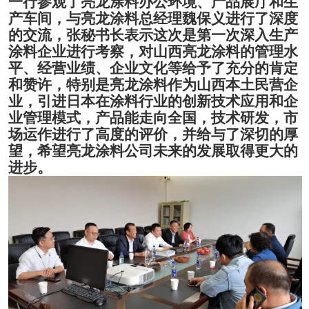
一行参观了亮龙涂料办公环境、产品展厅和生
产车间，与
亮龙涂料总经理魏保义进行了深度
的交流，
张秘书长表示这次是第一次深入
生产
涂料
企业进行考察，对
山西亮龙涂料
的管理水
平、经营业绩、企业文化等给予了充分的肯定
和赞许，特别是
亮龙涂料作为山西本土民营企
业
，
引进日本在涂料行业的创新技术应用和企
业管理模式，
产品能走向全国
，技术研发，市
场运作进行了高度的评价，并给与了深切的厚
望
，
希望亮龙涂料
公司
未来的
发展
取得更大的
进步。