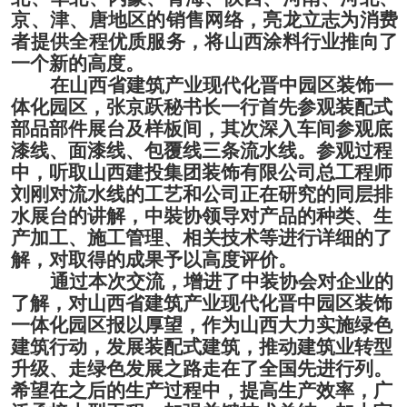
京、津、唐地区的销售网络，亮龙立志为消费
者提供全程优质服务，将山西涂料行业推向了
一个新的高度。
在山西省建筑产业现代化晋中园区装饰一
体化园区，
张京跃秘书长一行
首先参观装配式
部品部件展台及样板间，其次
深入车间
参观底
漆线、面漆线、包覆线三条流水线。
参观过程
中
，
听取山西建投集团装饰有限公司总工程师
刘刚
对流水线的工艺
和
公司正在研究的同层排
水展台
的
讲解
，
中裝协
领导对产品的种类、生
产加工、施工管理、相关技术等进行
详细的了
解
，对取得的成果予以
高度评价
。
通过本次交流，增进了
中装
协会对企业的
了解，对山西省建筑产业现代化晋中园区装饰
一体化园区报以厚望，
作为
山西大力实施绿色
建筑行动，发展装配式建筑，推动建筑业转型
升级、走绿色发展之路
走在了全国先进行列
。
希望在之后的生产过程中，提高生产效率，广