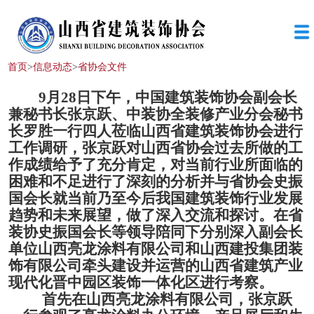
首页
>
信息动态
>
省协会文件
9月28日下午，中国建筑装饰协会副会长
兼秘书长张京跃、中装协全装修产业分会秘书
长罗胜一行四人莅临山西省建筑装饰协会进行
工作调研，张京跃对山西省协会过去所做的工
作
成绩
给予了充分肯定，对当前行业所面临的
困难和不足进行了深刻的分析并与省协会史振
国会长就当前乃至今后我国建筑装饰行业发展
趋势和未来
展望，
做了深入交流和探讨。在省
装协史振国会长等领导陪同下分别
深入
副会长
单位山西亮龙涂料有限公司
和
山西建投集团装
饰有限公司
牵头建设并运营的
山西省建筑产业
现代化晋中园区装饰一体化区
进行
考察。
首先在山西亮
龙涂料有限公司
，
张京
跃