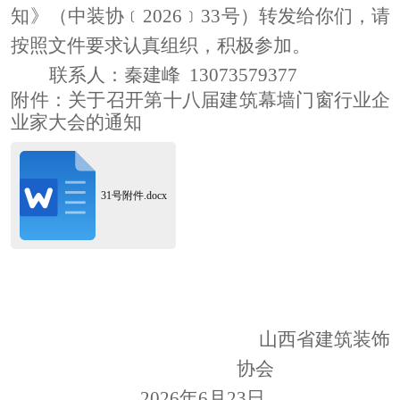
知
》（中装协﹝
202
6
﹞
33
号）转发给
你们，
请
按照文件要
求认真组织，积极参加
。
联系人：秦建峰
13073579377
附件：
关于召开第十八届建筑幕墙门窗行业企
业家大会的通知
31号附件.docx
山西省建筑装饰
协会
2026年6月23日