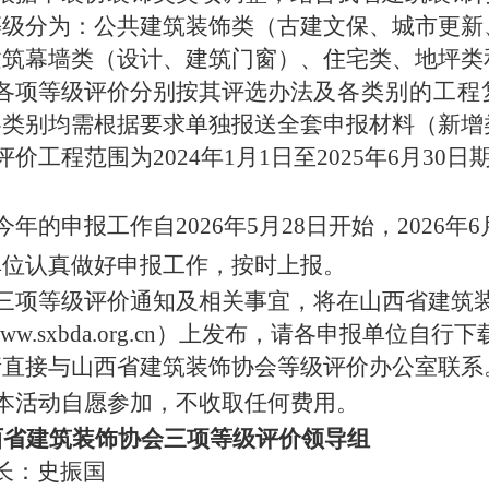
等级分为：
公共建筑装饰
类（古建文保、城市更新
建筑
幕墙
类（设计、建筑门窗）、住宅类
、地坪
类
、各项等级评价分别按其评选办法
及各类别的工程
各类别均需根据要求单独报送全套申报材料（新增
评价工程范围为2024年1月1日至2025年6月3
、今年的申报工作自
20
26
年
5
月
28
日开始
，
20
26
年
6
单位认真做好申报工作
，按时上报。
、三项等级评价通知及相关事宜，将在山西省建筑
/www.sxbda.org.cn）上发布，
请各申报单位自行下
请直接与山西省建筑装饰协会等级评价办公室联系
、本活动自愿参加，不收取任何费用。
西省建筑装饰协会
三项
等级评价领导组
长：史振国