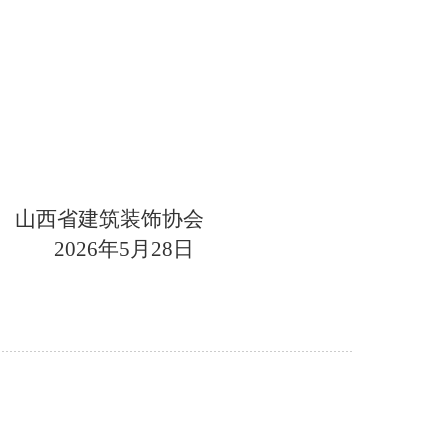
山西省建筑装饰协会
202
6
年
5
月
28
日