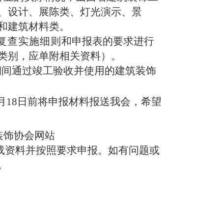
、设计、展陈类、灯光演示、景
和
建筑
材料
类
。
复查实施细则
和申报表的要求进行
类别，应单附相关资料）。
0日期间通过竣工验收并使用的建筑装饰
月
18
日
前将申报材料报送我会，
希望
装饰协会网站
载资料并按照要求申报。如有问题或
。