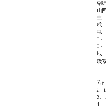
副
山
主
成
电
邮
邮
地
联
附
2、
3、
4、