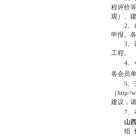
程评价
观）、
2
申报。
3、
工程。
4
各
会员
5
（http/
建议，
7
山
组