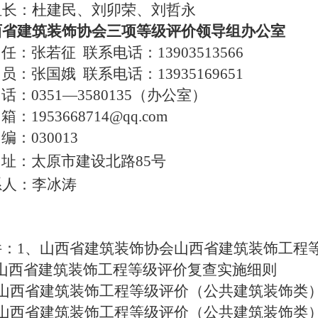
组长：杜建民、刘卯荣、
刘哲永
西省建筑装饰协会三项等级评价
领导组
办公室
任：张若征
联系电话：
13903513566
员：张国娥
联系电话：
13935169651
话：
0351—3580135（办公室）
箱：
1953668714@qq.com
编：
030013
址：太原市建设北路
85号
系人：李冰涛
件：
1
、
山西省建筑装饰协会
山西省
建筑装饰工程
山西省
建筑装饰工程
等级
评价
复查实施细则
山西省
建筑装饰工程
等级
评价
（公共建筑装饰类
山西省
建筑装饰工程
等级
评价
（公共建筑装饰类