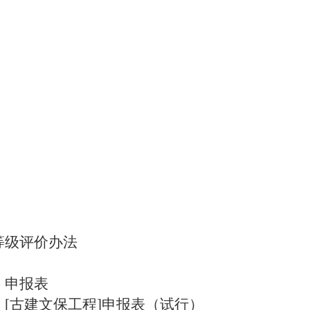
等级
评价办法
）申报表
）
[古建文保工程]申报表（试行）