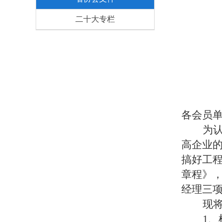
二十大专栏
各会员
为
高企业
搞好工
章程》
经理
三
现
1、