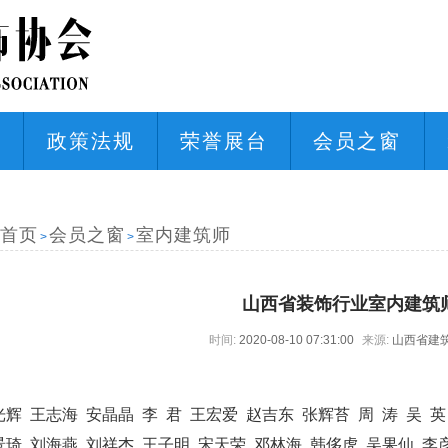
态
政策法规
荣誉展台
会员之窗
首页
会员之窗
室内建筑师
>
>
山西省装饰行业室内建筑
时间:
2020-08-10 07:31:00
来源:
山西省建
辉 王志海 安晶晶 李 君 王宏爱 赵吉东 张辉苔 周 涛 吴 英
景琦 刘海燕 刘祥杰 王子明 宋天荣 邓林海 韩侈虎 吴果仙 李