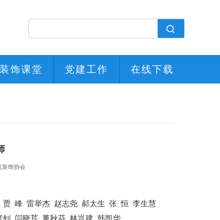
装饰课堂
党建工作
在线下载
师
筑装饰协会
 贾 峰 雷举杰 赵志尧 郝太生 张 恒 李生慧
彦钊 闫晓芹 董秋芬 林岂建 韩凯华