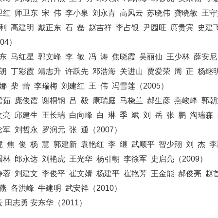
卫红 师卫东 宋 伟 李小泉 刘永青 高风云 苏晓伟 龚晓敏 王守
利 高建明 戴正东 石 磊 赵吉祥 李占银 尹园旺 庹贵宾 史建飞
04）
东 马红星 郭文峰 李 敏 冯 涛 焦晓霞 吴丽仙 王少林 薛安
朗 丁彩霞 靖志升 许跃先 邓浩海 关进山 贾爱荣 周 正 杨继明
娜 柴 蕾 李瑞梅 刘建红 王 伟 冯雪莲（2005）
茹 庞俊霞 谢桐钢 吕 毅 康瑞庭 马桡兰 郝生彦 燕峻峰 郭朝
亮 邱建生 王长瑞 白向峰 白 琳 季 斌 刘 岳 张 鹏 淘瑞森 
军 刘哲永 罗润元 张 通（2007）
虎 焦 俊 杨 慧 郭建新 袁艳红 李 继 武顺平 智少翔 刘 杰 李
国林 郎永达 刘艳虎 王光华 杨引朝 李徐军 史启亮（2009）
静蓉 刘建文 李俊平 崔文婧 杨建平 崔艳芳 王金能 郝俊亮 赵
燕 各洪峰 牛建明 武安祥（2010）
云 田志勇 安东华（2011）