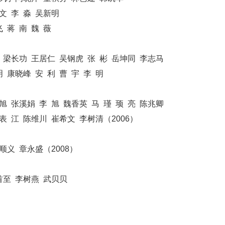
文 李 淼 吴新明
 蒋 南 魏 薇
尼 梁长功 王居仁 吴钢虎 张 彬 岳坤同 李志马
 康晓峰 安 利 曹 宇 李 明
旭 张溪娟 李 旭 魏香英 马 瑾 顼 亮 陈兆卿
表 江 陈维川 崔希文 李树清（2006）
顺义 章永盛（2008）
首至 李树燕 武贝贝