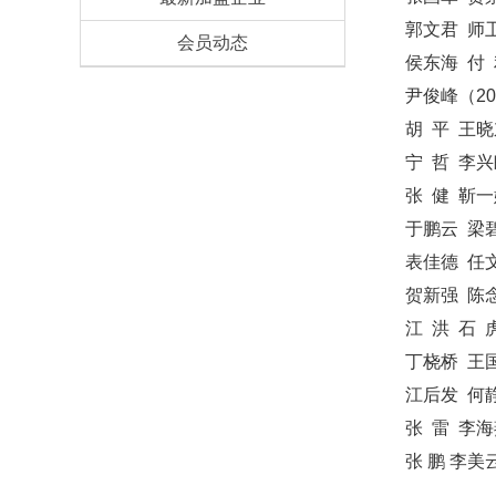
郭文君 师
会员动态
侯东海 付 
尹俊峰（20
胡 平 王晓
宁 哲 李兴
张 健 靳一
于鹏云 梁碧
表佳德 任文
贺新强 陈念
江 洪 石 
丁桡桥 王
江后发 何
张 雷 李海
张 鹏 李美