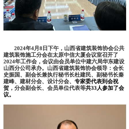
202
4
年
4
月
8
日
下
午，山西省建筑装饰协会公共
建筑装饰施工分会在太原
中信大厦
会议室召开了
2024年工作会
，
会议由会员单位
中
建六局华东建设
山西分公司
承办。
山西省建筑装饰协会
领导：
会长
史振国、副会长兼
执行
秘书长
杜建民
、
副秘书长
秦
建峰
、建材分会、设计分会、
专家委代表到会祝
贺
，
分会
副会长、
会员单位代表
等
共
33人参加了会
议。