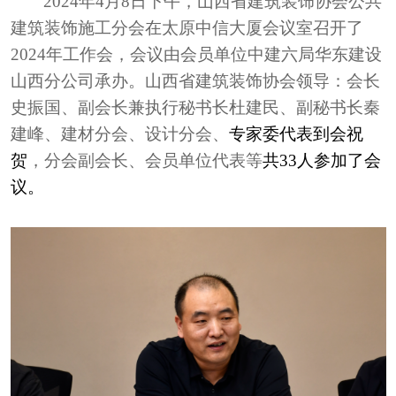
202
4
年
4
月
8
日
下
午，山西省建筑装饰协会公共
建筑装饰施工分会在太原
中信大厦
会议室召开了
2024年工作会
，
会议由会员单位
中
建六局华东建设
山西分公司
承办。
山西省建筑装饰协会
领导：
会长
史振国、副会长兼
执行
秘书长
杜建民
、
副秘书长
秦
建峰
、建材分会、设计分会、
专家委代表到会祝
贺
，
分会
副会长、
会员单位代表
等
共
33人参加了会
议。