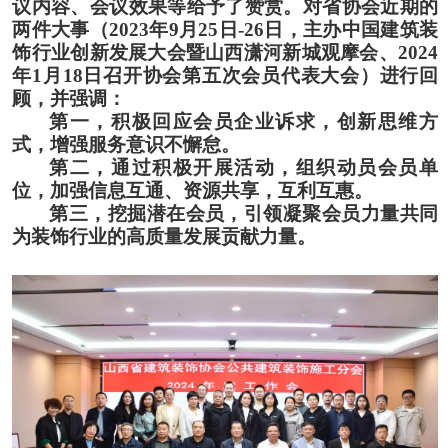
议内容、会议效果等给予了赞赏。对省协会近期的
两件大事（
2023年9月25日-26日，
主办
中国建筑装
饰行业创新发展大会暨山西潇河新城观摩会
、
2024
年1月18日召开协会第五次会员代表大会）进行回
顾，并强调：
第一，积极回应
会员企业诉求，创新思维方
式，增强服务意识不懈怠
。
第二，通过积极开展活动，
组织动员
会员单
位，加强信息互通、资源共享，互利互惠。
第三，挖掘潜在会员，
引领凝聚
会员力量共同
为装饰行业的高质量发展贡献力量
。