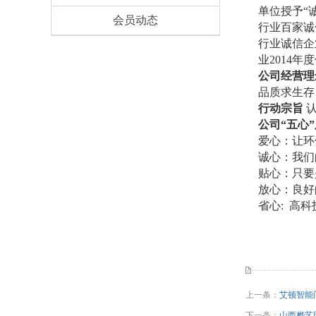
单位授予“
会员动态
行业百家诚
行业诚信企
业2014年
公司经营理
品质求生存
行动宗旨
公司
“五心
爱心：让环
诚心：我们
贴心：只要
放心：良好
省心
: 高
上一条：
艾顿智能
下一条：
山西桦艺