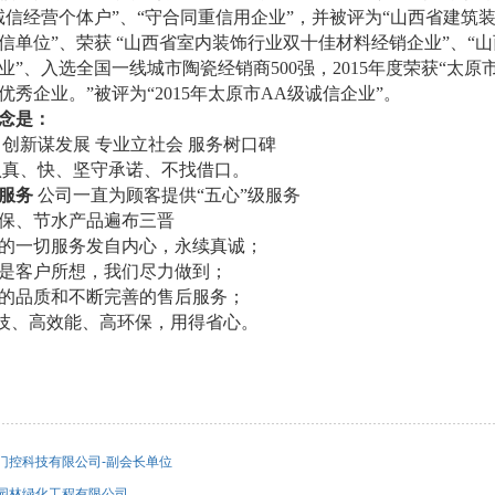
诚信经营个体户”、“守合同重信用企业”，并被评为“山西省建筑装
信单位”、荣获 “山西省室内装饰行业双十佳材料经销企业”、“
业”、入选全国一线城市陶瓷经销商500强，2015年度荣获“太
度优秀企业。”被评为“2015年太原市AA级诚信企业”。
念是：
创新谋发展
专业立社会
服务树口碑
认真、快、坚守承诺、不找借口。
”服务
公司一直
为顾客提供
“五心”级服务
保、节水产品遍布三晋
的一切服务发自内心，永续真诚；
是客户所想，我们尽力做到；
的品质和不断完善的售后服务；
科技、高效能、高环保，用得省心。
门控科技有限公司-副会长单位
园林绿化工程有限公司