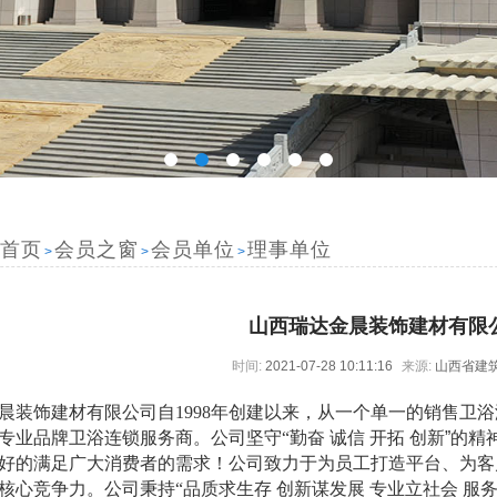
首页
会员之窗
会员单位
理事单位
>
>
>
山西瑞达金晨装饰建材有限
时间:
2021-07-28 10:11:16
来源:
山西省建
晨装饰建材有限公司自
1998年创建以来，从一个单一的销售卫
专业品牌卫浴连锁服务商。公司
坚守
“
勤奋
诚信
开拓
创新
”的精
好的满足广大消费者的需求！公司致力于为员工打造平台、为客
核心竞争力。公司
秉持
“品质求生存
创新谋发展
专业立社会
服