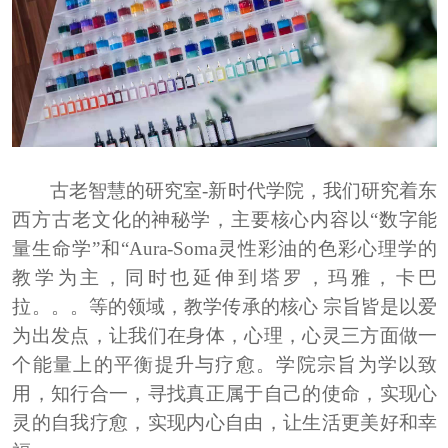
古老智慧的研究室
-新时代学院，我们研究着东
西方古老文化的神秘学
，
主要核心内容以
“数字能
量生命学”和“
Aura-Soma
灵性彩油的色彩心理学的
教学为主
，
同时也延伸到塔罗
，
玛雅
，
卡巴
拉
。。。
等的领域
，
教学传承的核心
宗旨皆是以爱
为出发点
，
让我们在身体
，
心理
，
心灵三方面做一
个能量上的平衡提升与疗愈
。
学院宗旨为学以致
用
，
知行合一
，
寻找真正属于自己的使命
，
实现心
灵的自我疗愈
，
实现内心自由
，
让生活更美好和幸