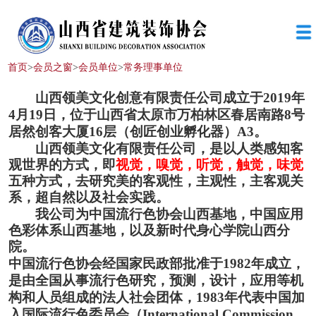
首页
>
会员之窗
>
会员单位
>
常务理事单位
山西领美文化
创意
有限责任公司成立于
2019
年
4
月
19
日，位于山西省太原市万柏林区春居南路
8
号
居然创客大厦
16
层（创匠创业孵化器）
A3
。
山西领美文化有限责任公司，是以人类感知客
观世界的方式，即
视觉，嗅觉，听觉，触觉，味觉
五种方式，去研究美的客观性，主观性，主客观关
系，超自然以及社会实践。
我公司为中国流行色协会山西基地
，
中国应用
色彩体系山西基地
，
以及新时代身心学院山西分
院
。
中国流行色协会经国家民政部批准于
1982
年成立，
是由全国从事流行色研究，预测，设计，应用等机
构和人员组成的法人社会团体，
1983
年代表中国加
入国际流行色委员会（
International Commission