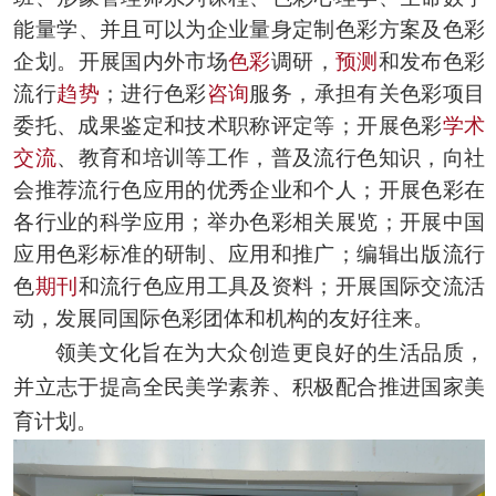
能量学
、
并且可以为企业量身定制色彩方案及色彩
企划
。
开展国内外市场
色彩
调研，
预测
和发布色彩
流行
趋势
；进行色彩
咨询
服务，承担有关色彩项目
委托、成果鉴定和技术职称评定等；开展色彩
学术
交流
、教育和培训等工作，普及流行色知识，向社
会推荐流行色应用的优秀企业和个人；开展色彩在
各行业的科学应用；举办色彩相关展览；开展中国
应用色彩标准的研制、应用和推广；编辑出版流行
色
期刊
和流行色应用工具及资料；开展国际交流活
动，发展同国际色彩团体和机构的友好往来。
领美文化旨在为大众创造更良好的生活品质
，
并立志于提高全民美学素养
积极配合推进国家美
、
育计划
。