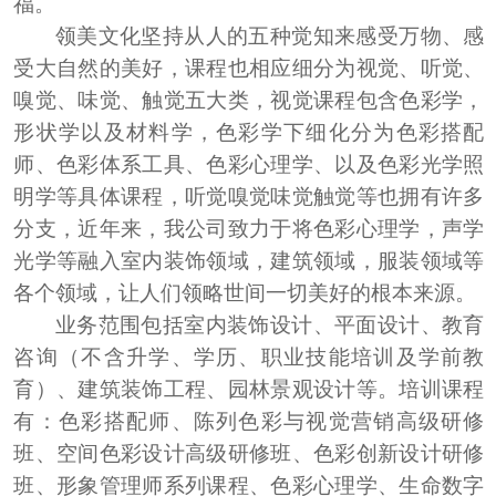
福
。
领美文化坚持从人的五种觉知来感受万物
、
感
受大自然的美好
，
课程也相应细分为视觉
、
听觉
、
嗅觉
、
味觉
、
触觉五大类
，
视觉课程包含色彩学
，
形状学以及材料学
，
色彩学下细化分为色彩搭配
师
、
色彩体系工具
、
色彩心理学
、
以及色彩光学照
明学等具体课程
，
听觉嗅觉味觉触觉等也拥有许多
分支
，
近年来
，
我公司致力于将色彩心理学
，
声学
光学等融入室内装饰领域
，
建筑领域
，
服装领域等
各个领域
，
让人们领略世间一切美好的根本来源
。
业务范围
包括
室内装饰设计
、
平面设计
、
教育
咨询
（
不含升学
、
学历
、
职业技能培训及学前教
育
）、
建筑装饰工程
、
园林景观设计等
。
培训课程
有
：
色彩搭配师
、陈列色彩与视觉营销高级研修
班、空间色彩设计高级研修班、
色彩创新设计研修
班
、
形象管理师系列课程
、
色彩心理学
、
生命数字