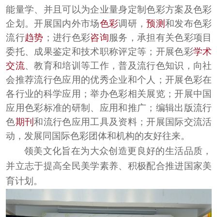
能量学
、
并且可以为企业量身定制色彩方案及色彩
企划
。
开展国内外市场
色彩
调研，
预测
和发布色彩
流行
趋势
；进行色彩
咨询
服务，承担有关色彩项目
委托、成果鉴定和技术职称评定等；开展色彩
学术
交流
、教育和培训等工作，普及流行色知识，向社
会推荐流行色应用的优秀企业和个人；开展色彩在
各行业的科学应用；举办色彩相关展览；开展中国
应用色彩标准的研制、应用和推广；编辑出版流行
色
期刊
和流行色应用工具及资料；开展国际交流活
动，发展同国际色彩团体和机构的友好往来。
领美文化旨在为大众创造更良好的生活品质
，
并立志于提高全民美学素养
积极配合推进国家美
、
育计划
。