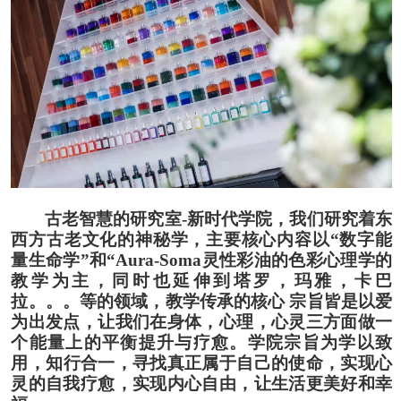
古老智慧的研究室
-新时代学院，我们研究着东
西方古老文化的神秘学
，
主要核心内容以
“数字能
量生命学”和“
Aura-Soma
灵性彩油的色彩心理学的
教学为主
，
同时也延伸到塔罗
，
玛雅
，
卡巴
拉
。。。
等的领域
，
教学传承的核心
宗旨皆是以爱
为出发点
，
让我们在身体
，
心理
，
心灵三方面做一
个能量上的平衡提升与疗愈
。
学院宗旨为学以致
用
，
知行合一
，
寻找真正属于自己的使命
，
实现心
灵的自我疗愈
，
实现内心自由
，
让生活更美好和幸