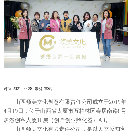
时间:
2021-09-28
来源:
本站
山西领美文化
创意
有限责任公司成立于
2019
年
4
月
19
日，位于山西省太原市万柏林区春居南路
8
号
居然创客大厦
16
层（创匠创业孵化器）
A3
。
山西领美文化有限责任公司，是以人类感知客