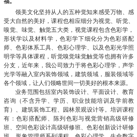
福
。
领美文化坚持从人的五种觉知来感受万物
、
感
受大自然的美好
，
课程也相应细分为视觉
、
听觉
、
嗅觉
、
味觉
、
触觉五大类
，
视觉课程包含色彩学
，
形状学以及材料学
，
色彩学下细化分为色彩搭配
师
、
色彩体系工具
、
色彩心理学
、
以及色彩光学照
明学等具体课程
，
听觉嗅觉味觉触觉等也拥有许多
分支
，
近年来
，
我公司致力于将色彩心理学
，
声学
光学等融入室内装饰领域
，
建筑领域
，
服装领域等
各个领域
，
让人们领略世间一切美好的根本来源
。
业务范围
包括
室内装饰设计
、
平面设计
、
教育
咨询
（
不含升学
、
学历
、
职业技能培训及学前教
育
）、
建筑装饰工程
、
园林景观设计等
。
培训课程
有
：
色彩搭配师
、陈列色彩与视觉营销高级研修
班、空间色彩设计高级研修班、
色彩创新设计研修
班
、
形象管理师系列课程
、
色彩心理学
、
生命数字