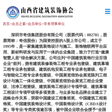
首页
>
会员之窗
>
会员单位
>
常务理事单位
深圳市奇信集团股份有限公司（股票代码：
002781，股
票简称：奇信股份）
为国资控股的
A股上市公司，成立于
1995年，是一家集建筑装饰设计与施工、装饰物联网平台应
用、新材料研发与应用于一体的企业集团，致力于打造“健康
智慧人居”综合解决方案。公司位列“中国建筑装饰行业百强
企业”前列，拥有建筑装修装饰工程专业承包壹级、建筑幕墙
工程专业承包壹级、建筑机电安装工程专业承包壹级、电子
与智能化工程专业承包壹级、中国展览馆协会展览陈列工程
设计与施工一体化壹级、中国展览馆协会展览工程企业壹
级、洁净工程壹级、建筑装饰工程设计专项甲级、建筑幕墙
工程设计专项甲级等多项资质，与众多知名品牌企业建立了
战略合作关系，荣获中国建设工程鲁班奖、中国建筑工程装
饰奖、中国建筑装饰设计奖、中国装饰设计奖（
CBDA设计
奖）
等专业
/专
类奖项逾百项，被中国企业联合会授予
“全国