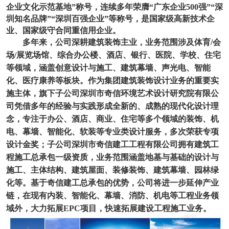
企业文化示范基地”称号，连续多年荣膺“广东企业
500强”
“深
圳知名品牌”“深圳百强企业”等称号，是国家级高新技术企
业、国家级守合同重信用企业。
多年来，公司深耕建筑装饰主业，业务范围涉及体育
/会
场/展览场馆、综合办公
楼
、酒店、银行、医院、学校、住宅
等领域，涵盖创意设计与施工、建筑幕墙、声光电、智能
化、
医疗康养等板块。作为集团建筑装饰设计业务的重要实
施主体，旗下子公司深圳市奇信环境艺术设计研究院有限公
司凭借多年的经验与实践形成全新的、成熟的现代化设计理
念，专注于办公、酒店、商业、住宅等多个领域的装饰、机
电、幕墙、智能化、软装等专业类设计服务，多次荣获专项
设计金奖；子公司深圳市奇信建工工程有限公司拥有建筑工
程施工总承包一级资质，业务范围涵盖地基与基础的设计与
施工、主体结构、建筑屋面、装修装饰、建筑幕墙、园林绿
化等。基于奇信
建工
总承包
的优势，
公司将进一步
延伸产业
链，
在现有内装、智能化、幕墙、消防、机电等工程业务领
域外，大力拓展
EPC
项目，快速拓展建设工程施工业务。