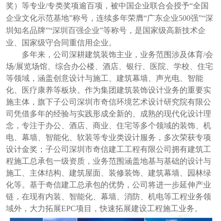
奖）
等专业
/专
类奖项逾百项，被中国企业联合会授予
“全国
企业文化示范基地”称号，连续多年荣膺“广东企业
500强”
“深
圳知名品牌”“深圳百强企业”等称号，是国家级高新技术企
业、国家级守合同重信用企业。
多年来，公司深耕建筑装饰主业，业务范围涉及体育
/会
场/展览场馆、综合办公
楼
、酒店、银行、医院、学校、住宅
等领域，涵盖创意设计与施工、建筑幕墙、声光电、智能
化、
医疗康养等板块。作为集团建筑装饰设计业务的重要实
施主体，旗下子公司深圳市奇信环境艺术设计研究院有限公
司凭借多年的经验与实践形成全新的、成熟的现代化设计理
念，专注于办公、酒店、商业、住宅等多个领域的装饰、机
电、幕墙、智能化、软装等专业类设计服务，多次荣获专项
设计金奖；子公司深圳市奇信建工工程有限公司拥有建筑工
程施工总承包一级资质，业务范围涵盖地基与基础的设计与
施工、主体结构、建筑屋面、装修装饰、建筑幕墙、园林绿
化等。基于奇信
建工
总承包
的优势，
公司将进一步
延伸产业
链，
在现有内装、智能化、幕墙、消防、机电等工程业务领
域外，大力拓展
EPC
项目，快速拓展建设工程施工业务。