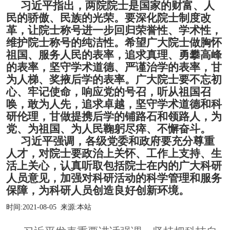
习近平指出，两院院士是国家的财富、人
民的骄傲、民族的光荣
。要深化院士制度改
革，让院士称号进一步回归荣誉性、学术性，
维护院士称号的纯洁性。希望广大院士做胸怀
祖国、服务人民的表率，追求真理、勇攀高峰
的表率，坚守学术道德、严谨治学的表率，甘
为人梯、奖掖后学的表率。广大院士要不忘初
心、牢记使命，响应党的号召，听从祖国召
唤，敢为人先，追求卓越，坚守学术道德和科
研伦理，甘做提携后学的铺路石和领路人，为
党、为祖国、为人民鞠躬尽瘁、不懈奋斗。
习近平强调，各级党委和政府要充分尊重
人才，对院士要政治上关怀、工作上支持、生
活上关心，认真听取包括院士在内的广大科研
人员意见，加强对科研活动的科学管理和服务
保障，为科研人员创造良好创新环境。
时间:
2021-08-05
来源:
本站