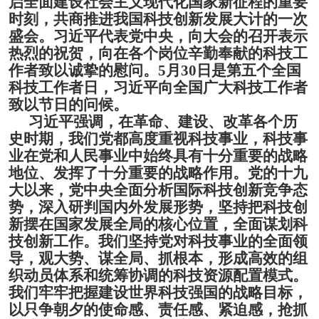
启全面建设社会主义现代化国家新征程的重要
时刻，共商推进我国科技创新发展大计的一次
盛会。
习近平代表党中央，向大会的召开表示
热烈的祝贺，向在各个岗位辛勤奉献的科技工
作者致以诚挚的慰问。
5月30日是第五个全国
科
技工作者日，习近平向全国广大科技工作者
致以节日的问候。
习近平强调，在革命、建设、改革各个历
史时期，我们党都高度重视科技事业，科技事
业在党和人民事业中始终具有十分重要的战略
地位、发挥了十分重要的战略作用。
党的十九
大以来，党中央全面分析国际科技创新竞争态
势，深入研判国内外发展形势，坚持把科技创
新摆在国家发展全局的核心位置，全面谋划科
技创新工作。我们坚持党对科技事业的全面领
导，观大势、谋全局、抓根本，形成高效的组
织动员体系和统筹协调的科技资源配置模式。
我们牢牢把握建设世界科技强国的战略目标，
以只争朝夕的使命感、责任感、紧迫感，抢抓